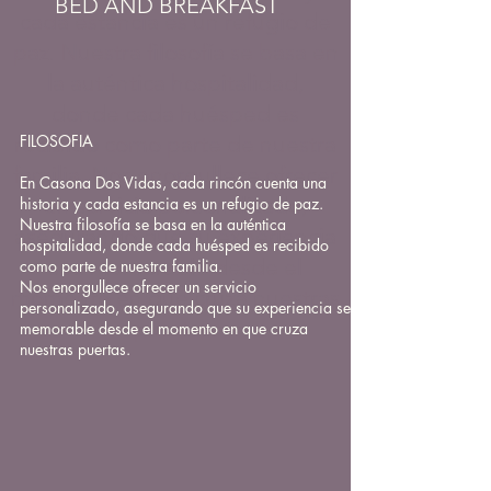
BED AND BREAKFAST
cada estancia es un refugio de
paz. Nuestra filosofía se basa en
la auténtica hospitalidad,
donde cada huésped es
recibido como parte de nuestra
FILOSOFIA
familia. Nos enorgullece ofrecer
En Casona Dos Vidas, cada rincón cuenta una
un servicio personalizado,
historia y cada estancia es un refugio de paz.
Nuestra filosofía se basa en la auténtica
asegurando que su experiencia
hospitalidad, donde cada huésped es recibido
sea memorable desde el
como parte de nuestra familia.
Nos enorgullece ofrecer un servicio
momento en que cruza nuestras
personalizado, asegurando que su experiencia sea
puertas.
memorable desde el momento en que cruza
nuestras puertas.